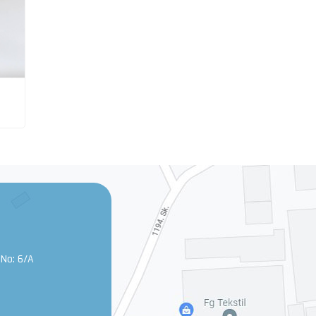
 No: 6/A
0