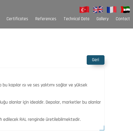
Certificates
References
Technical Data
Gallery
Contact
Sarim Kutuları
Palet Çeşitleri
Oluk Çeşitleri
Alt Baza Nallık
Geri
Colour Options
u kapılar ısı ve ses yalıtımı sağlar ve yüksek
uğu alanlar için idealdir. Depolar, marketler bu alanlar
cih edilecek RAL renginde üretilebilmektedir.