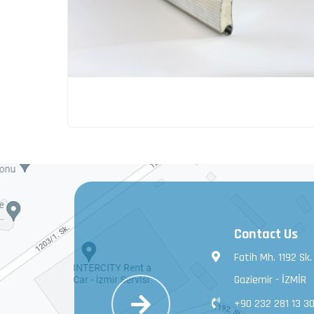
Contact Us
Fatih Mh. 1192 Sk.
Gaziemir - İZMİR
+90 232 281 13 3