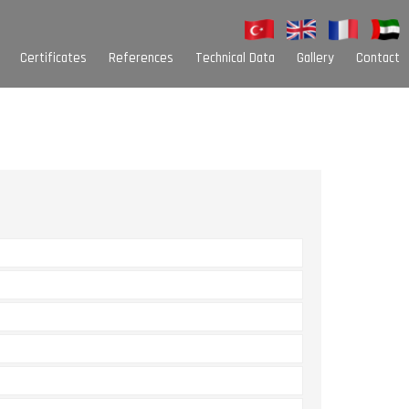
Certificates
References
Technical Data
Gallery
Contact
Sarim Kutuları
Palet Çeşitleri
Oluk Çeşitleri
Alt Baza Nallık
Colour Options