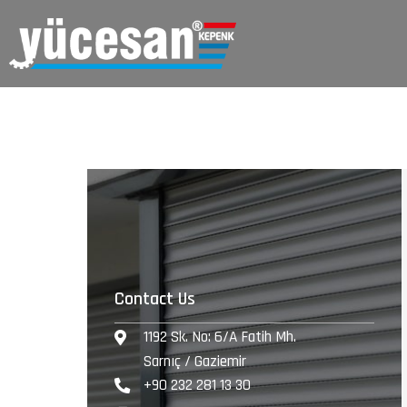
Contact Us
1192 Sk. No: 6/A Fatih Mh.
Sarnıç / Gaziemir
+90 232 281 13 30