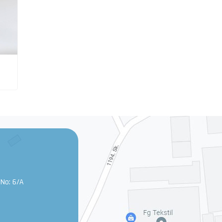
 No: 6/A
0