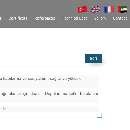
s
Certificats
References
Technical Data
Gallery
Contact
Sarim Kutuları
Palet Çeşitleri
Oluk Çeşitleri
Alt Baza Nallık
Geri
Colour Options
 kapılar ısı ve ses yalıtımı sağlar ve yüksek
uğu alanlar için idealdir. Depolar, marketler bu alanlar
dir.