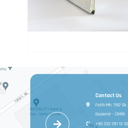
Contact Us
Fatih Mh. 1192 Sk.
Gaziemir - İZMİR
+90 232 281 13 3